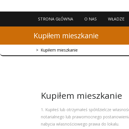
Skip
to
content
STRONA GŁÓWNA
O NAS
WŁADZE
Kupiłem mieszkanie
>
Kupiłem mieszkanie
Kupiłem mieszkanie
1. Kupiłeś lub otrzymałeś spółdzielcze własno
notarialnego lub prawomocnego postanowienia 
nabycia własnościowego prawa do lokalu.