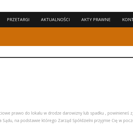
PRZETARGI
AKTUALNOŚCI
AKTY PRAWNE
KON
ściowe prawo do lokalu w drodze darowizny lub spadku , powinieneś z
Sądu, na podstawie którego Zarząd Spółdzielni przyjmie Cię w pocze