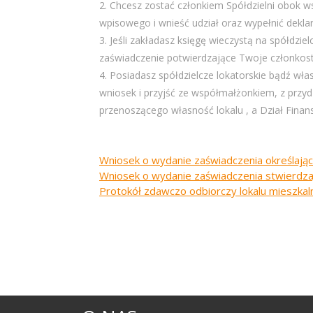
2. Chcesz zostać członkiem Spółdzielni obok 
wpisowego i wnieść udział oraz wypełnić deklara
3. Jeśli zakładasz księgę wieczystą na spółdzi
zaświadczenie potwierdzające Twoje członkost
4. Posiadasz spółdzielcze lokatorskie bądź wł
wniosek i przyjść ze współmałżonkiem, z przy
przenoszącego własność lokalu , a Dział Fin
Wniosek o wydanie zaświadczenia określają
Wniosek o wydanie zaświadczenia stwierdzaj
Protokół zdawczo odbiorczy lokalu mieszka